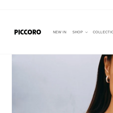
Skip to
content
NEW IN
SHOP
COLLECTI
Skip to
product
information