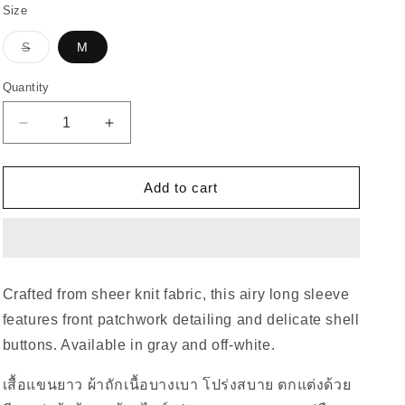
Dark
i
Size
white
Gray
o
Variant
S
M
sold
n
out
or
Quantity
unavailable
Decrease
Increase
quantity
quantity
for
for
Piccoro
Piccoro
Add to cart
-
-
Knit
Knit
Polo
Polo
Long
Long
Sleeve
Sleeve
Crafted from sheer knit fabric, this airy long sleeve
features front patchwork detailing and delicate shell
buttons. Available in gray and off-white.
เสื้อแขนยาว ผ้าถักเนื้อบางเบา โปร่งสบาย ตกแต่งด้วย