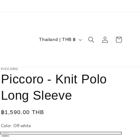
Log
C
Cart
Thailand | THB ฿
in
o
u
n
PICCORO
Piccoro - Knit Polo
t
r
Long Sleeve
y
/
Regular
฿1,590.00 THB
r
price
e
Color:
Off-white
g
Off-